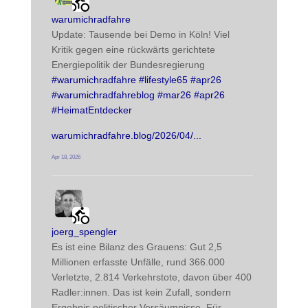
post
warumichradfahre
Update: Tausende bei Demo in Köln! Viel 
Kritik gegen eine rückwärts gerichtete 
Energiepolitik der Bundesregierung
#
warumichradfahre
#
lifestyle65
#
apr26
#
warumichradfahreblog
#
mar26
#
apr26
#
HeimatEntdecker
warumichradfahre.blog/2026/04/
Apr 18, 2026
radwegehamm avatar
post
joerg_spengler
Es ist eine Bilanz des Grauens: Gut 2,5 
Millionen erfasste Unfälle, rund 366.000 
Verletzte, 2.814 Verkehrstote, davon über 400 
Radler:innen. Das ist kein Zufall, sondern 
Ergebnis politischer Versäumnisse. Für 