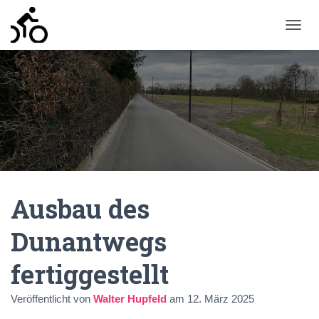
N
A
V
I
G
A
T
I
O
N
U
M
Ausbau des
S
C
H
Dunantwegs
A
L
fertiggestellt
T
E
N
Veröffentlicht von
Walter Hupfeld
am
12. März 2025