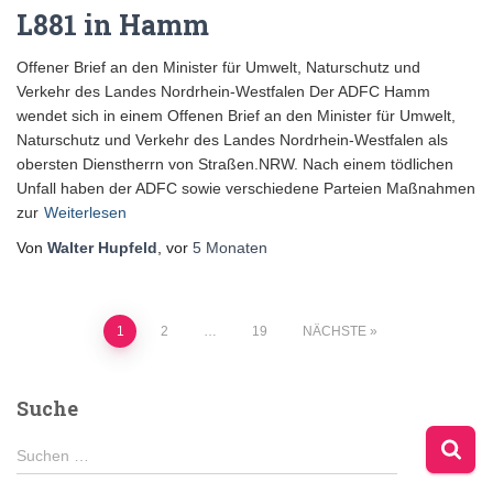
L881 in Hamm
Offener Brief an den Minister für Umwelt, Naturschutz und
Verkehr des Landes Nordrhein-Westfalen Der ADFC Hamm
wendet sich in einem Offenen Brief an den Minister für Umwelt,
Naturschutz und Verkehr des Landes Nordrhein-Westfalen als
obersten Dienstherrn von Straßen.NRW. Nach einem tödlichen
Unfall haben der ADFC sowie verschiedene Parteien Maßnahmen
zur
Weiterlesen
Von
Walter Hupfeld
, vor
5 Monaten
Seitennummerierung
1
2
…
19
NÄCHSTE
der
Suche
Beiträge
S
Suchen …
u