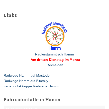
c
h
e
Links
n
n
a
c
h
:
Radlerstammtisch Hamm
Am dritten Dienstag im Monat
Anmelden
Radwege Hamm auf Mastodon
Radwege Hamm auf Bluesky
Facebook-Gruppe Radwege Hamm
Fahrradunfälle in Hamm