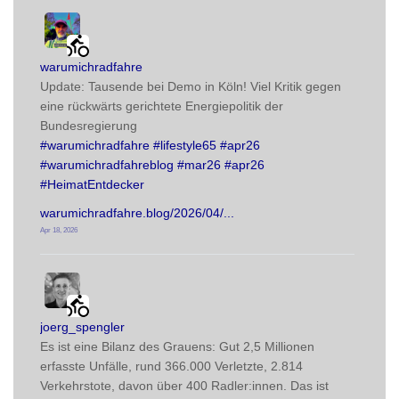
radwegehamm avatar
post
warumichradfahre
Update: Tausende bei Demo in Köln! Viel Kritik gegen 
eine rückwärts gerichtete Energiepolitik der 
Bundesregierung
#
warumichradfahre
#
lifestyle65
#
apr26
#
warumichradfahreblog
#
mar26
#
apr26
#
HeimatEntdecker
warumichradfahre.blog/2026/04/
Apr 18, 2026
radwegehamm avatar
post
joerg_spengler
Es ist eine Bilanz des Grauens: Gut 2,5 Millionen 
erfasste Unfälle, rund 366.000 Verletzte, 2.814 
Verkehrstote, davon über 400 Radler:innen. Das ist 