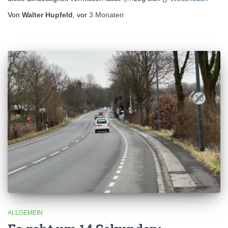
Von
Walter Hupfeld
, vor
3 Monaten
ALLGEMEIN