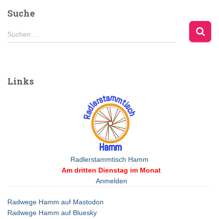
Suche
S
Suchen …
u
c
h
e
Links
n
n
a
c
h
:
Radlerstammtisch Hamm
Am dritten Dienstag im Monat
Anmelden
Radwege Hamm auf Mastodon
Radwege Hamm auf Bluesky