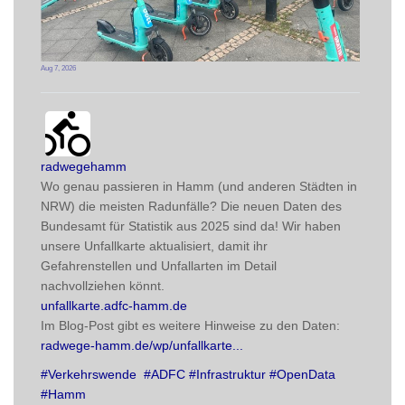
Aug 7, 2026
radwegehamm avatar
post
radwegehamm
Wo genau passieren in Hamm (und anderen Städten in 
NRW) die meisten Radunfälle? Die neuen Daten des 
Bundesamt für Statistik aus 2025 sind da! Wir haben 
unsere Unfallkarte aktualisiert, damit ihr 
Gefahrenstellen und Unfallarten im Detail 
nachvollziehen könnt. 
unfallkarte.adfc-hamm.de
Im Blog-Post gibt es weitere Hinweise zu den Daten:
radwege-hamm.de/wp/unfallkarte
#
Verkehrswende
#
ADFC
#
Infrastruktur
#
OpenData
#
Hamm