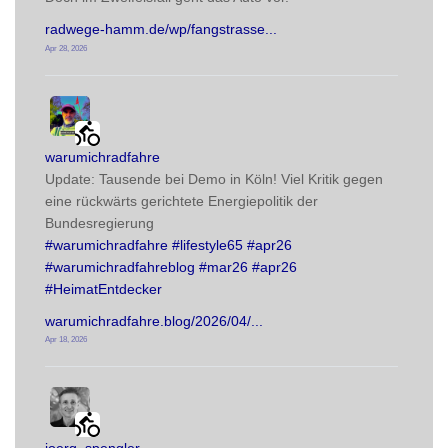
radwege-hamm.de/wp/fangstrasse
Apr 28, 2026
radwegehamm avatar
post
warumichradfahre
Update: Tausende bei Demo in Köln! Viel Kritik gegen 
eine rückwärts gerichtete Energiepolitik der 
Bundesregierung
#
warumichradfahre
#
lifestyle65
#
apr26
#
warumichradfahreblog
#
mar26
#
apr26
#
HeimatEntdecker
warumichradfahre.blog/2026/04/
Apr 18, 2026
radwegehamm avatar
post