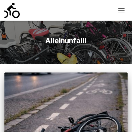
NAVIG
UMSC
Alleinunfalll