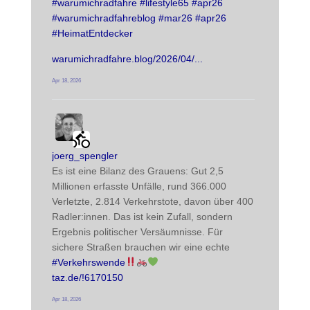
#
warumichradfahre
#
lifestyle65
#
apr26
#
warumichradfahreblog
#
mar26
#
apr26
#
HeimatEntdecker
warumichradfahre.blog/2026/04/
Apr 18, 2026
radwegehamm avatar
post
joerg_spengler
Es ist eine Bilanz des Grauens: Gut 2,5 
Millionen erfasste Unfälle, rund 366.000 
Verletzte, 2.814 Verkehrstote, davon über 400 
Radler:innen. Das ist kein Zufall, sondern 
Ergebnis politischer Versäumnisse. Für 
sichere Straßen brauchen wir eine echte 
#
Verkehrswende
taz.de/!6170150
Apr 18, 2026