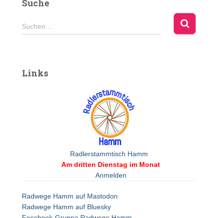
Suche
r
n
S
a
Suchen …
u
t
c
i
h
v
e
e
Links
n
:
n
a
c
h
:
Radlerstammtisch Hamm
Am dritten Dienstag im Monat
Anmelden
Radwege Hamm auf Mastodon
Radwege Hamm auf Bluesky
Facebook-Gruppe Radwege Hamm