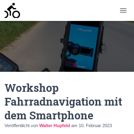
N
A
V
I
G
A
T
I
O
N
U
M
Workshop
S
C
H
Fahrradnavigation mit
A
L
dem Smartphone
T
E
N
Veröffentlicht von
Walter Hupfeld
am
10. Februar 2023