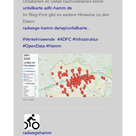
Unfallarten im Detail nachvollziehen könnt. 
unfallkarte.adfc-hamm.de
Im Blog-Post gibt es weitere Hinweise zu den 
Daten:
radwege-hamm.de/wp/unfallkarte
#
Verkehrswende
#
ADFC
#
Infrastruktur
#
OpenData
#
Hamm
Jul 9, 2026
radwegehamm avatar
post
radwegehamm