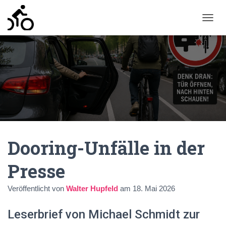
N
A
V
I
G
A
T
I
O
N
U
M
Dooring-Unfälle in der
S
C
H
Presse
A
L
Veröffentlicht von
Walter Hupfeld
am
18. Mai 2026
T
E
N
Leserbrief von Michael Schmidt zur