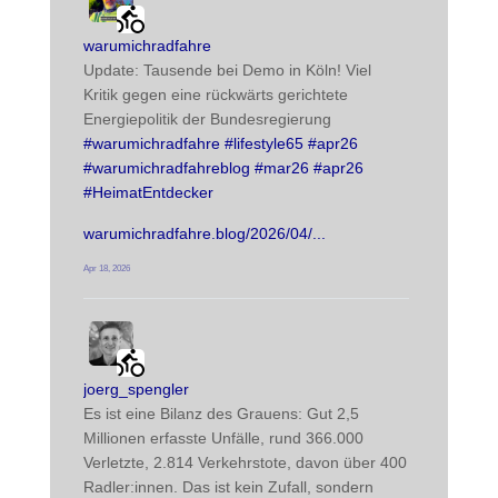
post
warumichradfahre
Update: Tausende bei Demo in Köln! Viel 
Kritik gegen eine rückwärts gerichtete 
Energiepolitik der Bundesregierung
#
warumichradfahre
#
lifestyle65
#
apr26
#
warumichradfahreblog
#
mar26
#
apr26
#
HeimatEntdecker
warumichradfahre.blog/2026/04/
Apr 18, 2026
radwegehamm avatar
post
joerg_spengler
Es ist eine Bilanz des Grauens: Gut 2,5 
Millionen erfasste Unfälle, rund 366.000 
Verletzte, 2.814 Verkehrstote, davon über 400 
Radler:innen. Das ist kein Zufall, sondern 